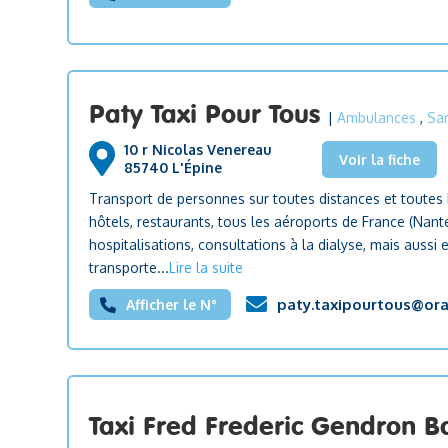
Paty Taxi Pour Tous
|
Ambulances
,
San
10 r Nicolas Venereau
Voir la fiche
85740 L'Épine
Transport de personnes sur toutes distances et toutes h
hôtels, restaurants, tous les aéroports de France (Nante
hospitalisations, consultations à la dialyse, mais aussi 
transporte...
Lire la suite
paty.taxipourtous@ora
Afficher le N°
Taxi Fred Frederic Gendron 