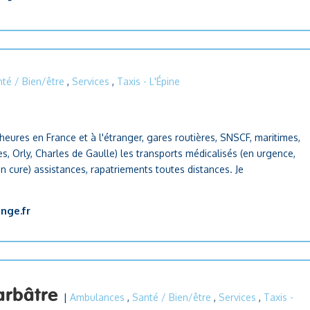
té / Bien/être
,
Services
,
Taxis
- L'Épine
eures en France et à l'étranger, gares routières, SNSCF, maritimes,
s, Orly, Charles de Gaulle) les transports médicalisés (en urgence,
en cure) assistances, rapatriements toutes distances. Je
nge.fr
Barbâtre
|
Ambulances
,
Santé / Bien/être
,
Services
,
Taxis
-