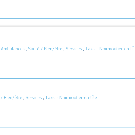
|
Ambulances
,
Santé / Bien/être
,
Services
,
Taxis
- Noirmoutier-en-l'Î
 / Bien/être
,
Services
,
Taxis
- Noirmoutier-en-l'Île