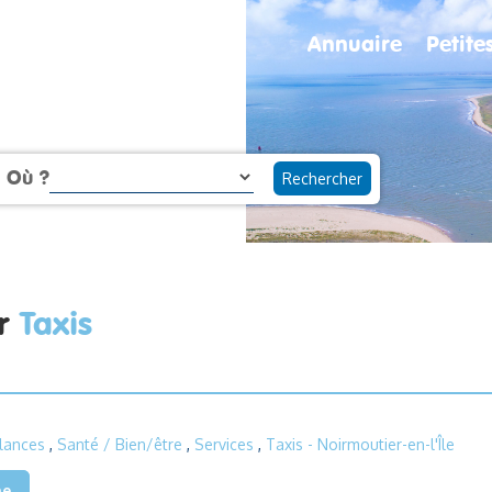
Annuaire
Petit
Où ?
ur
Taxis
lances
,
Santé / Bien/être
,
Services
,
Taxis
- Noirmoutier-en-l'Île
he