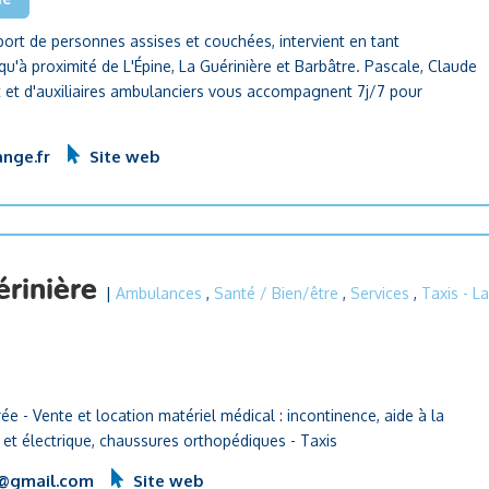
port de personnes assises et couchées, intervient en tant
u'à proximité de L'Épine, La Guérinière et Barbâtre. Pascale, Claude
at et d'auxiliaires ambulanciers vous accompagnent 7j/7 pour
nge.fr
Site web
érinière
|
Ambulances
,
Santé / Bien/être
,
Services
,
Taxis
- L
ée - Vente et location matériel médical : incontinence, aide à la
t électrique, chaussures orthopédiques - Taxis
e@gmail.com
Site web