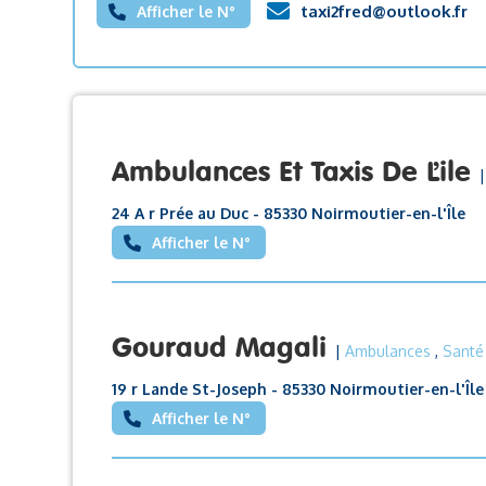
taxi2fred@outlook.fr
Afficher le N°
Ambulances Et Taxis De L’ile
24 A r Prée au Duc - 85330 Noirmoutier-en-l'Île
Afficher le N°
Gouraud Magali
|
Ambulances
,
Santé
19 r Lande St-Joseph - 85330 Noirmoutier-en-l'Île
Afficher le N°