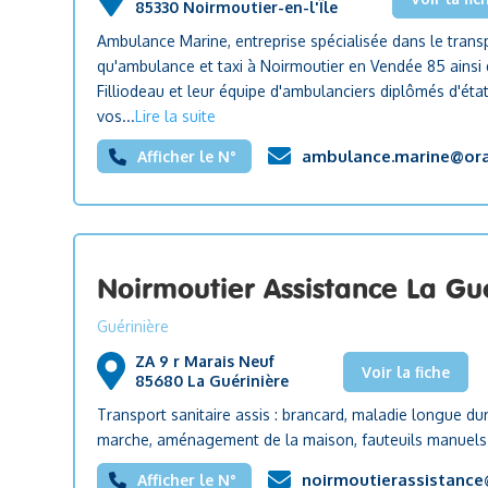
85330 Noirmoutier-en-l'Île
Ambulance Marine, entreprise spécialisée dans le trans
qu'ambulance et taxi à Noirmoutier en Vendée 85 ainsi q
Filliodeau et leur équipe d'ambulanciers diplômés d'ét
vos...
Lire la suite
ambulance.marine@ora
Afficher le N°
Noirmoutier Assistance La Gu
Guérinière
ZA 9 r Marais Neuf
Voir la fiche
85680 La Guérinière
Transport sanitaire assis : brancard, maladie longue dur
marche, aménagement de la maison, fauteuils manuels e
noirmoutierassistanc
Afficher le N°