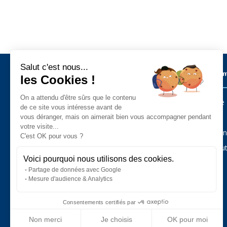
Salut c'est nous...
Métiers sur l’ïle de Noirmoutier
Les Commu
les Cookies !
On a attendu d'être sûrs que le contenu
Barbâtre
Administration - Services Public
de ce site vous intéresse avant de
Agriculture - Animaux - Jardin
L’Épine
vous déranger, mais on aimerait bien vous accompagner pendant
Alimentaire
votre visite...
Art - Artisanat - Antiquités
La Guérin
C'est OK pour vous ?
Auto - Moto - Camping-Car - Cycles
Bar - Hôtel - Restaurant
Noirmout
Bateau - Plaisance
Voici pourquoi nous utilisons des cookies.
Bâtiment - Construction - Immobilier
Partage de données avec Google
Commerce
Esthétique - Beauté
Mesure d'audience & Analytics
Loisirs - Sport - Tourisme
Pêche professionnelle
Santé - Bien-être
Consentements certifiés par
Services
Vacances - Hébergement
Non merci
Je choisis
OK pour moi