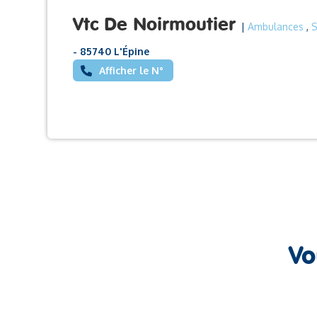
Vtc De Noirmoutier
|
Ambulances
,
S
- 85740 L'Épine
Afficher le N°
Vo