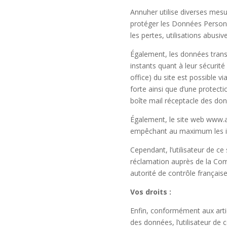
Annuher
utilise diverses mesu
protéger les Données Personn
les pertes, utilisations abusiv
Également, les données transit
instants quant à leur sécurité 
office) du site est possible 
forte ainsi que d’une protect
boîte mail réceptacle des don
Également, le site web
www.a
empêchant au maximum les int
Cependant, l’utilisateur de ce
réclamation auprès de la Com
autorité de contrôle française
Vos droits :
Enfin, conformément aux artic
des données, l’utilisateur de c