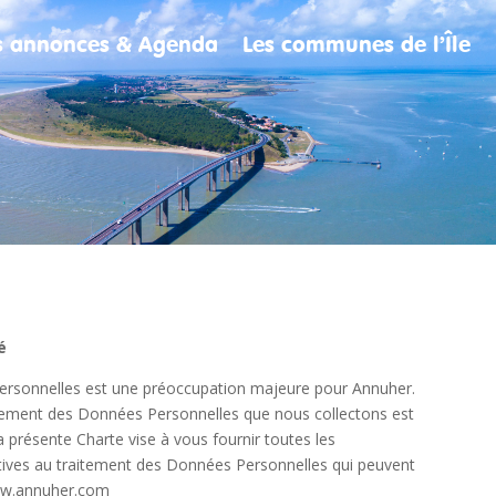
es annonces & Agenda
Les communes de l’Île
é
ersonnelles est une préoccupation majeure pour
Annuher
.
aitement des Données Personnelles que nous collectons est
présente Charte vise à vous fournir toutes les
atives au traitement des Données Personnelles qui peuvent
w.annuher.com