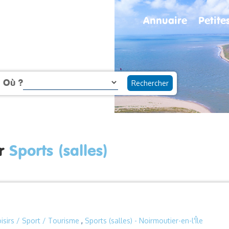
Annuaire
Petit
Où ?
ur
Sports (salles)
oisirs / Sport / Tourisme
,
Sports (salles)
- Noirmoutier-en-l'Île