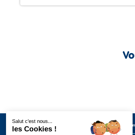
Vo
Salut c'est nous...
Métiers sur l’ïle de Noirmoutier
Les Commu
les Cookies !