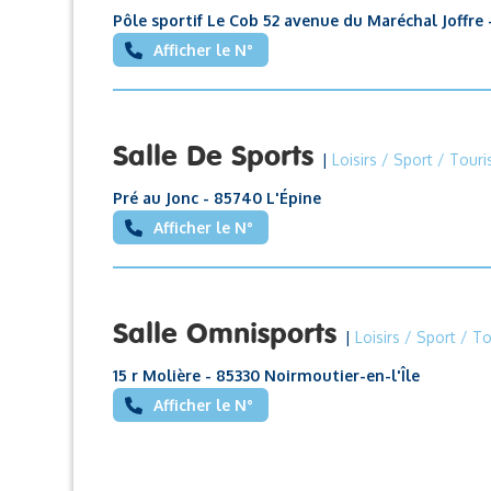
Pôle sportif Le Cob 52 avenue du Maréchal Joffre 
Afficher le N°
Salle De Sports
|
Loisirs / Sport / Tour
Pré au Jonc - 85740 L'Épine
Afficher le N°
Salle Omnisports
|
Loisirs / Sport / T
15 r Molière - 85330 Noirmoutier-en-l'Île
Afficher le N°