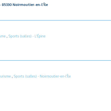
- 85330 Noirmoutier-en-l'Île
isme
,
Sports (salles)
- L'Épine
ourisme
,
Sports (salles)
- Noirmoutier-en-l'Île