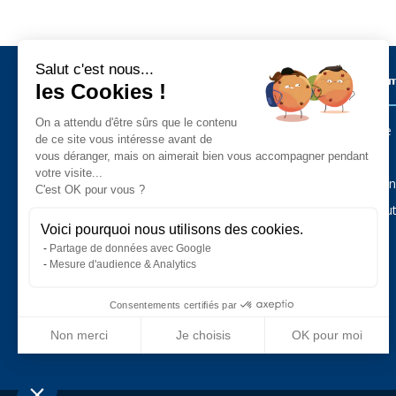
Salut c'est nous...
Métiers sur l’ïle de Noirmoutier
Les Commu
les Cookies !
On a attendu d'être sûrs que le contenu
Barbâtre
Administration - Services Public
de ce site vous intéresse avant de
Agriculture - Animaux - Jardin
L’Épine
vous déranger, mais on aimerait bien vous accompagner pendant
Alimentaire
votre visite...
Art - Artisanat - Antiquités
La Guérin
C'est OK pour vous ?
Auto - Moto - Camping-Car - Cycles
Bar - Hôtel - Restaurant
Noirmout
Bateau - Plaisance
Voici pourquoi nous utilisons des cookies.
Bâtiment - Construction - Immobilier
Partage de données avec Google
Commerce
Esthétique - Beauté
Mesure d'audience & Analytics
Loisirs - Sport - Tourisme
Pêche professionnelle
Santé - Bien-être
Consentements certifiés par
Services
Vacances - Hébergement
Non merci
Je choisis
OK pour moi
Plateforme de Gestion du Consentement : Personnalisez vos Optio
Axeptio consent
Notre plateforme vous permet d'adapter et de gérer vos paramètres 