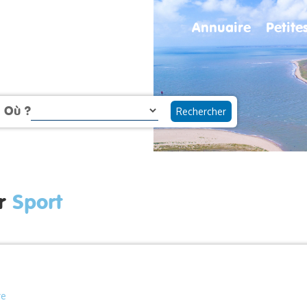
Annuaire
Petit
Où ?
ur
Sport
re