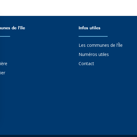
nes de l’ïle
Infos utiles
Les communes de l’Île
Numéros utiles
ière
Contact
ier
ns
de confidentialité, en garantissant la conformité avec les réglementat