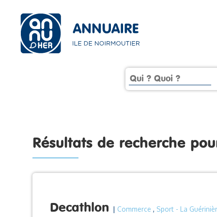
Résultats de recherche po
Decathlon
|
Commerce
,
Sport
- La Guériniè