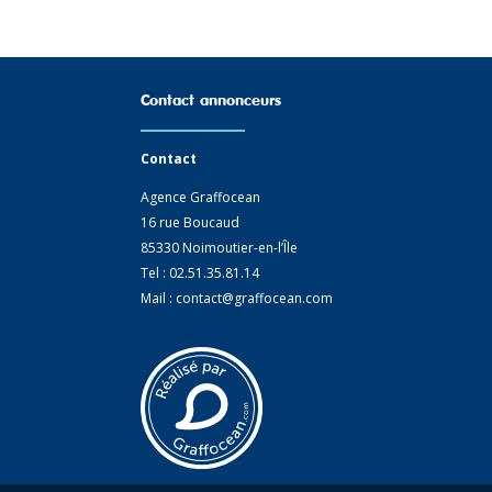
Contact annonceurs
Contact
Agence Graffocean
16 rue Boucaud
85330 Noimoutier-en-l’Île
Tel : 02.51.35.81.14
Mail : contact@graffocean.com
ions. Personnalisez vos préférences pour contrôler la manière dont vos