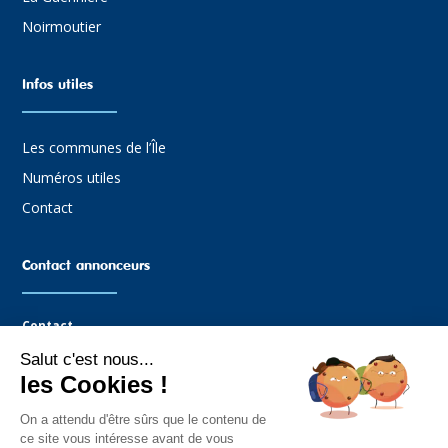
Noirmoutier
Infos utiles
Les communes de l’Île
Numéros utiles
Contact
Contact annonceurs
Contact
Salut c'est nous...
Agence Graffocean
les Cookies !
16 rue Boucaud
85330 Noimoutier-en-l’Île
On a attendu d'être sûrs que le contenu de
Tel : 02.51.35.81.14
ce site vous intéresse avant de vous