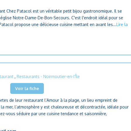
urant Chez Patacol est un véritable petit bijou gastronomique. Il se
'église Notre-Dame-De-Bon-Secours. C'est l'endroit idéal pour se
 Patacol propose une délicieuse cuisine mettant en avant les...
Lire la
taurant
,
Restaurants
- Noirmoutier-en-l'Île
Voir la fiche
ortes de leur restaurant l’Amour à la plage, un lieu empreint de
à la mer, l’atmosphère y est chaleureuse et décontractée, idéale pour
ez-vous séduire par une cuisine tendance et saisonnière,