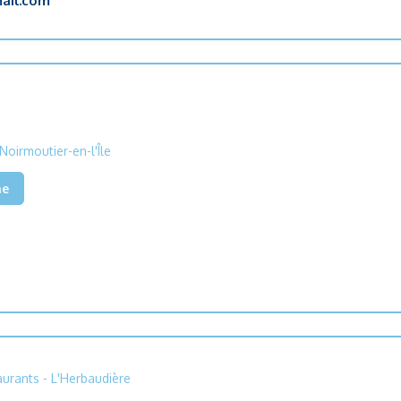
ail.com
Noirmoutier-en-l'Île
he
aurants
- L'Herbaudière