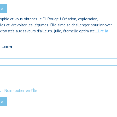
he
Sophie et vous obtenez le Fil Rouge ! Création, exploration,
les et virevolter les légumes. Elle aime se challenger pour innover
 twistés aux saveurs d'ailleurs. Julie, éternelle optimiste...
Lire la
il.com
s
- Noirmoutier-en-l'Île
he