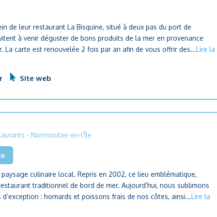
in de leur restaurant La Bisquine, situé à deux pas du port de
nvitent à venir déguster de bons produits de la mer en provenance
r. La carte est renouvelée 2 fois par an afin de vous offrir des...
Lire la
r
Site web
taurants
- Noirmoutier-en-l'Île
he
du paysage culinaire local. Repris en 2002, ce lieu emblématique,
 restaurant traditionnel de bord de mer. Aujourd’hui, nous sublimons
 d’exception : homards et poissons frais de nos côtes, ainsi...
Lire la