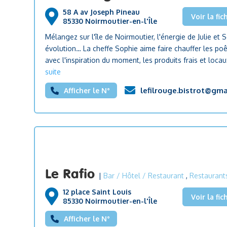
58 A av Joseph Pineau
Voir la fic
85330 Noirmoutier-en-l'Île
Mélangez sur l'île de Noirmoutier, l'énergie de Julie et 
évolution… La cheffe Sophie aime faire chauffer les poê
avec l'inspiration du moment, les produits frais et locaux
suite
lefilrouge.bistrot@gma
Afficher le N°
Le Rafio
|
Bar / Hôtel / Restaurant
,
Restaurant
12 place Saint Louis
Voir la fic
85330 Noirmoutier-en-l'Île
Afficher le N°