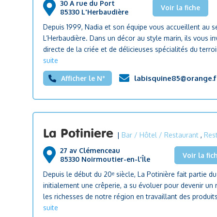
30 A rue du Port
Voir la fiche
85330 L'Herbaudière
Depuis 1999, Nadia et son équipe vous accueillent au se
L’Herbaudière. Dans un décor au style marin, ils vous i
directe de la criée et de délicieuses spécialités du terroi
suite
labisquine85@orange.f
Afficher le N°
La Potiniere
|
Bar / Hôtel / Restaurant
,
Res
27 av Clémenceau
Voir la fic
85330 Noirmoutier-en-l'Île
Depuis le début du 20ᵉ siècle, La Potinière fait partie 
initialement une crêperie, a su évoluer pour devenir un
les richesses de notre région en travaillant des produits
suite