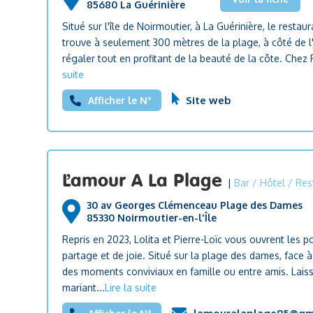
85680 La Guérinière
Situé sur l'île de Noirmoutier, à La Guérinière, le resta
trouve à seulement 300 mètres de la plage, à côté de l
régaler tout en profitant de la beauté de la côte. Chez
suite
Site web
Afficher le N°
L’amour A La Plage
|
Bar / Hôtel / Res
30 av Georges Clémenceau Plage des Dames
85330 Noirmoutier-en-l'Île
Repris en 2023, Lolita et Pierre-Loïc vous ouvrent les p
partage et de joie. Situé sur la plage des dames, face 
des moments conviviaux en famille ou entre amis. Laiss
mariant...
Lire la suite