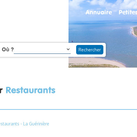
Annuaire
Petit
Où ?
ur
Restaurants
staurants
- La Guérinière