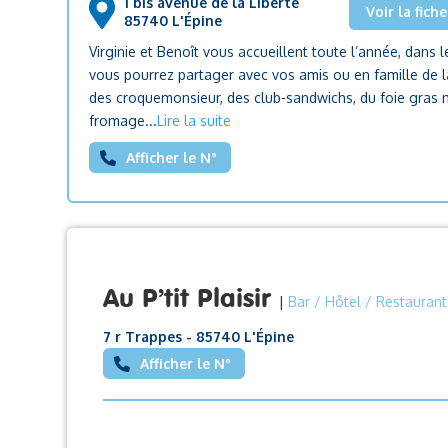
1 bis avenue de la Liberté
Voir la fiche
85740 L'Épine
Virginie et Benoît vous accueillent toute l’année, dans l
vous pourrez partager avec vos amis ou en famille de la
des croquemonsieur, des club-sandwichs, du foie gras m
fromage...
Lire la suite
Afficher le N°
Au P’tit Plaisir
|
Bar / Hôtel / Restaurant
7 r Trappes - 85740 L'Épine
Afficher le N°