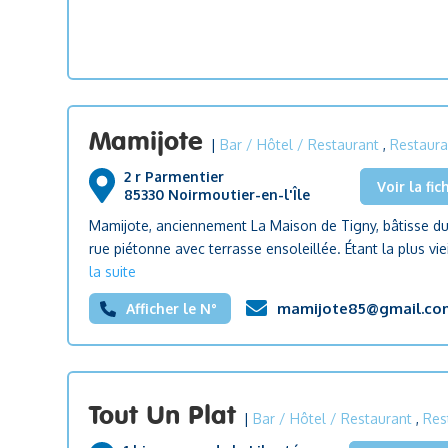
Mamijote
|
Bar / Hôtel / Restaurant
,
Restaura
2 r Parmentier
Voir la fic
85330 Noirmoutier-en-l'Île
Mamijote, anciennement La Maison de Tigny, bâtisse du 
rue piétonne avec terrasse ensoleillée. Étant la plus vie
la suite
mamijote85@gmail.co
Afficher le N°
Tout Un Plat
|
Bar / Hôtel / Restaurant
,
Res