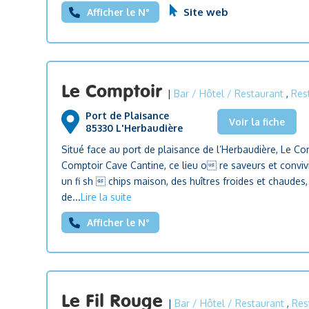
Site web
Afficher le N°
Le Comptoir
|
Bar / Hôtel / Restaurant
,
Res
Port de Plaisance
Voir la fiche
85330 L'Herbaudière
Situé face au port de plaisance de l’Herbaudière, Le Com
Comptoir Cave Cantine, ce lieu o re saveurs et convivia
un fi sh  chips maison, des huîtres froides et chaude
de...
Lire la suite
Afficher le N°
Le Fil Rouge
|
Bar / Hôtel / Restaurant
,
Res