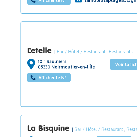
lamouralaplage85@gm
Afficher le N°
L’etelle
|
Bar / Hôtel / Restaurant
,
Restaurants
- 
10 r Saulniers
Voir la fic
85330 Noirmoutier-en-l'Île
Afficher le N°
La Bisquine
|
Bar / Hôtel / Restaurant
,
Rest