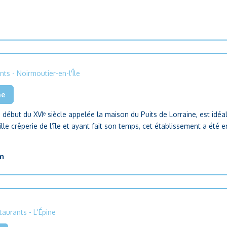
nts
- Noirmoutier-en-l'Île
he
début du XVIᵉ siècle appelée la maison du Puits de Lorraine, est idé
ille crêperie de l’île et ayant fait son temps, cet établissement a été 
m
taurants
- L'Épine