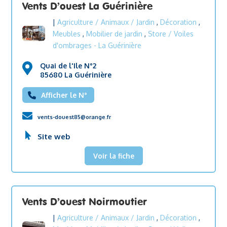
Vents D’ouest La Guérinière
|
Agriculture / Animaux / Jardin
,
Décoration
,
Meubles
,
Mobilier de jardin
,
Store / Voiles
d'ombrages
- La Guérinière
Quai de l'Ile N°2
85680 La Guérinière
Afficher le N°
vents-douest85@orange.fr
Site web
Voir la fiche
Vents D’ouest Noirmoutier
|
Agriculture / Animaux / Jardin
,
Décoration
,