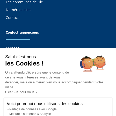
Les communes de l’Île
Numéros utiles
Contact
Contact annonceurs
Contact
Salut c'est nous...
Agence Graffocean
les Cookies !
16 rue Boucaud
85330 Noimoutier-en-l’Île
On a attendu d'être sûrs que le contenu de
Tel : 02.51.35.81.14
ce site vous intéresse avant de vous
Mail : contact@graffocean.com
déranger, mais on aimerait bien vous accompagner pendant votre
visite...
C'est OK pour vous ?
Voici pourquoi nous utilisons des cookies.
Partage de données avec Google
Mesure d'audience & Analytics