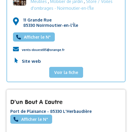
Meubles
,
Mobilier de jardin
,
Store / Voiles
d'ombrages
- Noirmoutier-en-l'Île
11 Grande Rue
85330 Noirmoutier-en-l'Île
Afficher le N°
vents-douest85@orange.fr
Site web
Voir la fiche
D’un Bout A L’autre
Port de Plaisance - 85330 L'Herbaudière
Afficher le N°