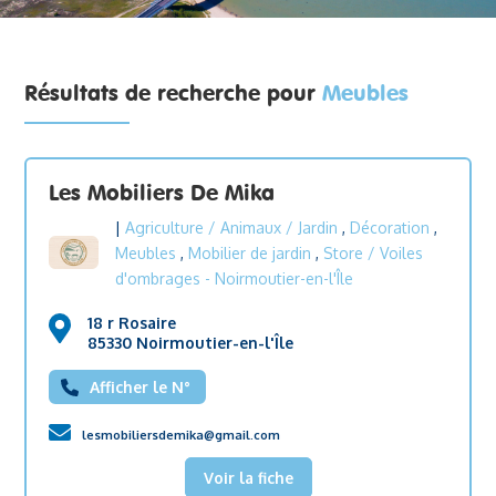
Résultats de recherche pour
Meubles
Les Mobiliers De Mika
|
Agriculture / Animaux / Jardin
,
Décoration
,
Meubles
,
Mobilier de jardin
,
Store / Voiles
d'ombrages
- Noirmoutier-en-l'Île
18 r Rosaire
85330 Noirmoutier-en-l'Île
Afficher le N°
lesmobiliersdemika@gmail.com
Voir la fiche