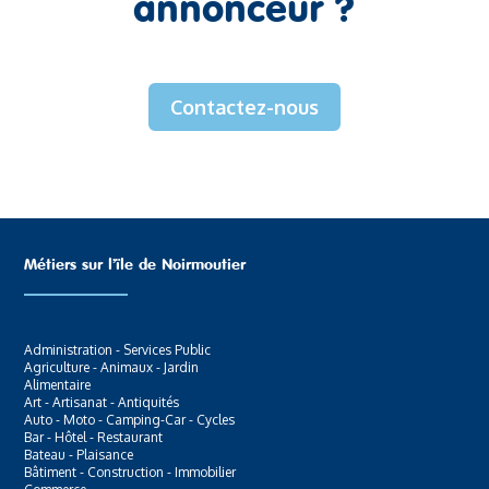
annonceur ?
Contactez-nous
Métiers sur l’ïle de Noirmoutier
Administration - Services Public
Agriculture - Animaux - Jardin
Alimentaire
Art - Artisanat - Antiquités
Auto - Moto - Camping-Car - Cycles
Bar - Hôtel - Restaurant
Bateau - Plaisance
Bâtiment - Construction - Immobilier