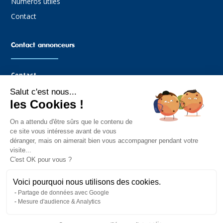
Numéros utiles
Contact
Contact annonceurs
Contact
Salut c'est nous...
Agence Graffocean
les Cookies !
16 rue Boucaud
85330 Noimoutier-en-l’Île
On a attendu d'être sûrs que le contenu de
Tel : 02.51.35.81.14
ce site vous intéresse avant de vous
Mail : contact@graffocean.com
déranger, mais on aimerait bien vous accompagner pendant votre
visite...
C'est OK pour vous ?
Voici pourquoi nous utilisons des cookies.
Partage de données avec Google
Mesure d'audience & Analytics