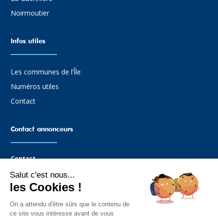
Noirmoutier
Infos utiles
Les communes de l’Île
Numéros utiles
Contact
Contact annonceurs
Contact
Salut c'est nous...
Agence Graffocean
les Cookies !
16 rue Boucaud
85330 Noimoutier-en-l’Île
On a attendu d'être sûrs que le contenu de
Tel : 02.51.35.81.14
ce site vous intéresse avant de vous