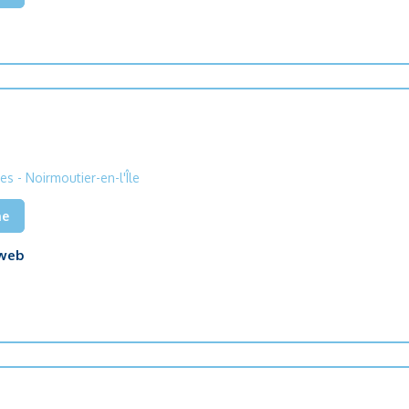
tes
- Noirmoutier-en-l'Île
he
 web