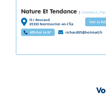
Nature Et Tendance
|
Commerce
,
Fle
13 r Boucaud
Voir la fic
85330 Noirmoutier-en-l'Île
richard85@hotmail.fr
Afficher le N°
Vo