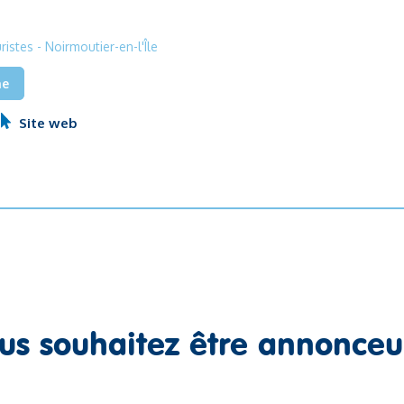
uristes
- Noirmoutier-en-l'Île
he
Site web
us souhaitez être annonceu