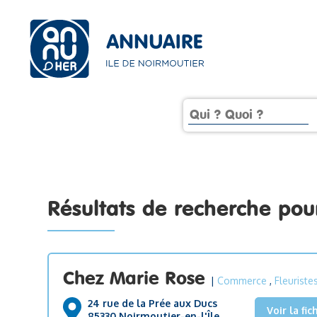
Résultats de recherche po
Chez Marie Rose
|
Commerce
,
Fleuriste
24 rue de la Prée aux Ducs
Voir la fic
85330 Noirmoutier-en-l'Île