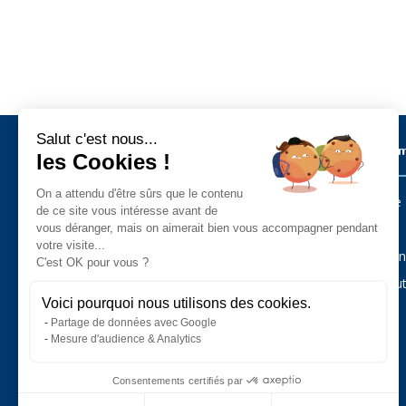
Salut c'est nous...
Métiers sur l’ïle de Noirmoutier
Les Commu
les Cookies !
On a attendu d'être sûrs que le contenu
Barbâtre
Administration - Services Public
de ce site vous intéresse avant de
Agriculture - Animaux - Jardin
L’Épine
vous déranger, mais on aimerait bien vous accompagner pendant
Alimentaire
votre visite...
Art - Artisanat - Antiquités
La Guérin
C'est OK pour vous ?
Auto - Moto - Camping-Car - Cycles
Bar - Hôtel - Restaurant
Noirmout
Bateau - Plaisance
Voici pourquoi nous utilisons des cookies.
Bâtiment - Construction - Immobilier
Partage de données avec Google
Commerce
Esthétique - Beauté
Mesure d'audience & Analytics
Loisirs - Sport - Tourisme
Pêche professionnelle
Consentements certifiés par
Santé - Bien-être
Services