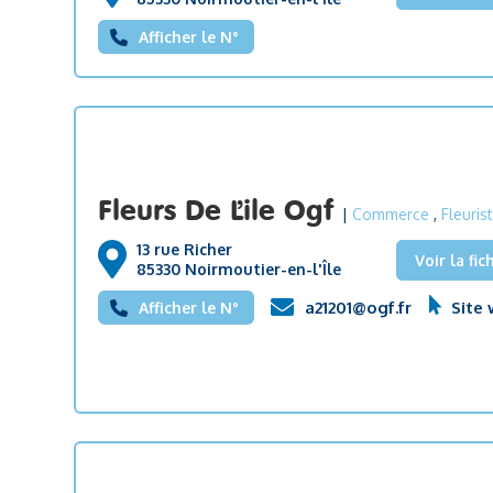
Afficher le N°
Fleurs De L’ile Ogf
|
Commerce
,
Fleuris
13 rue Richer
Voir la fic
85330 Noirmoutier-en-l'Île
a21201@ogf.fr
Site
Afficher le N°