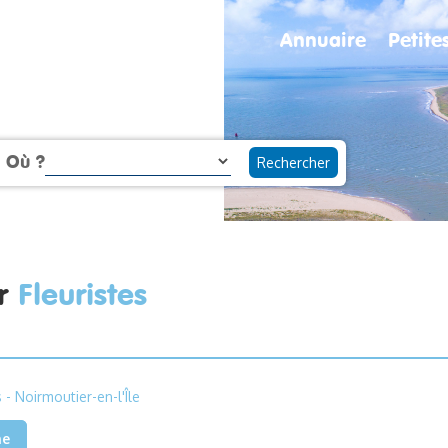
Annuaire
Petit
Où ?
ur
Fleuristes
s
- Noirmoutier-en-l'Île
he