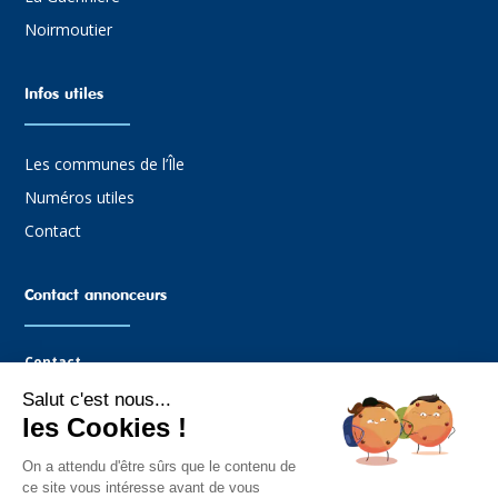
Noirmoutier
Infos utiles
Les communes de l’Île
Numéros utiles
Contact
Contact annonceurs
Contact
Salut c'est nous...
Agence Graffocean
les Cookies !
16 rue Boucaud
85330 Noimoutier-en-l’Île
On a attendu d'être sûrs que le contenu de
Tel : 02.51.35.81.14
ce site vous intéresse avant de vous