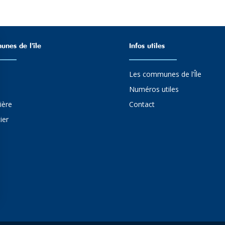
nes de l’ïle
Infos utiles
Les communes de l’Île
Numéros utiles
ière
Contact
ier
ns
de confidentialité, en garantissant la conformité avec les réglementat