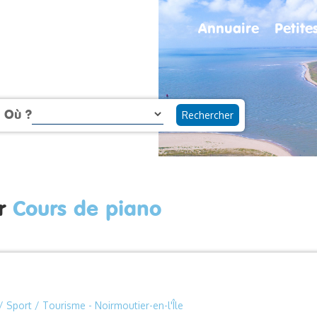
Annuaire
Petit
Où ?
ur
Cours de piano
 / Sport / Tourisme
- Noirmoutier-en-l'Île