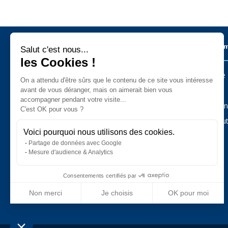
Salut c'est nous...
Métiers sur l’ïle de Noirmoutier
Les Commu
les Cookies !
On a attendu d'être sûrs que le contenu
Barbâtre
Administration - Services Public
de ce site vous intéresse avant de
Agriculture - Animaux - Jardin
L’Épine
vous déranger, mais on aimerait bien vous accompagner pendant
Alimentaire
votre visite...
Art - Artisanat - Antiquités
La Guérin
C'est OK pour vous ?
Auto - Moto - Camping-Car - Cycles
Bar - Hôtel - Restaurant
Noirmout
Bateau - Plaisance
Voici pourquoi nous utilisons des cookies.
Bâtiment - Construction - Immobilier
Partage de données avec Google
Commerce
Esthétique - Beauté
Mesure d'audience & Analytics
Loisirs - Sport - Tourisme
Pêche professionnelle
Santé - Bien-être
Consentements certifiés par
Services
Vacances - Hébergement
Non merci
Je choisis
OK pour moi
Plateforme de Gestion du Consentement : Personnalisez vos Optio
Axeptio consent
Notre plateforme vous permet d'adapter et de gérer vos paramètres 