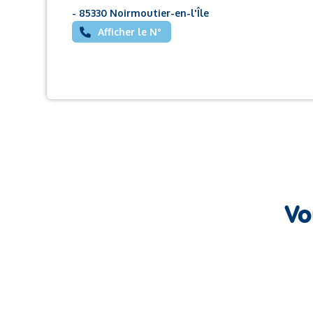
- 85330 Noirmoutier-en-l'Île
Afficher le N°
Vo