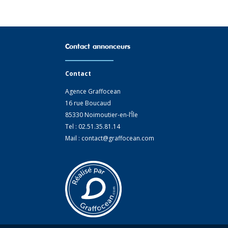
Contact annonceurs
Contact
Agence Graffocean
16 rue Boucaud
85330 Noimoutier-en-l’Île
Tel : 02.51.35.81.14
Mail : contact@graffocean.com
ions. Personnalisez vos préférences pour contrôler la manière dont vos