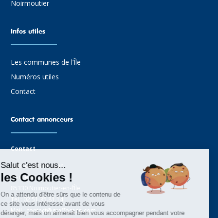
Noirmoutier
Infos utiles
Les communes de l’Île
Numéros utiles
Contact
Contact annonceurs
Contact
Salut c'est nous...
Agence Graffocean
les Cookies !
16 rue Boucaud
85330 Noimoutier-en-l’Île
On a attendu d'être sûrs que le contenu de
Tel : 02.51.35.81.14
ce site vous intéresse avant de vous
Mail : contact@graffocean.com
déranger, mais on aimerait bien vous accompagner pendant votre