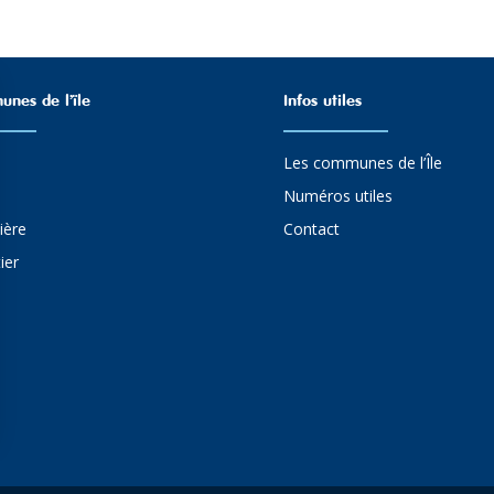
nes de l’ïle
Infos utiles
Les communes de l’Île
Numéros utiles
ière
Contact
ier
ns
de confidentialité, en garantissant la conformité avec les réglementat