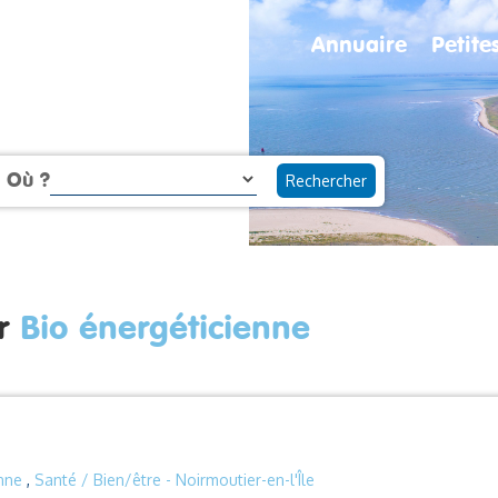
Annuaire
Petit
Où ?
ur
Bio énergéticienne
enne
,
Santé / Bien/être
- Noirmoutier-en-l'Île