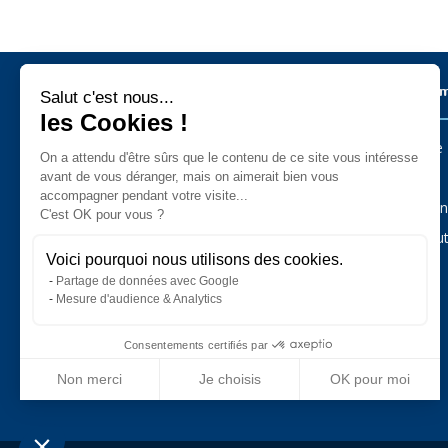
Salut c'est nous...
Métiers sur l’ïle de Noirmoutier
Les Commu
les Cookies !
On a attendu d'être sûrs que le contenu
Barbâtre
Administration - Services Public
de ce site vous intéresse avant de
Agriculture - Animaux - Jardin
L’Épine
vous déranger, mais on aimerait bien vous accompagner pendant
Alimentaire
votre visite...
Art - Artisanat - Antiquités
La Guérin
C'est OK pour vous ?
Auto - Moto - Camping-Car - Cycles
Bar - Hôtel - Restaurant
Noirmout
Bateau - Plaisance
Voici pourquoi nous utilisons des cookies.
Bâtiment - Construction - Immobilier
Partage de données avec Google
Commerce
Esthétique - Beauté
Mesure d'audience & Analytics
Loisirs - Sport - Tourisme
Pêche professionnelle
Santé - Bien-être
Consentements certifiés par
Services
Vacances - Hébergement
Non merci
Je choisis
OK pour moi
Plateforme de Gestion du Consentement : Personnalisez vos Optio
Axeptio consent
Notre plateforme vous permet d'adapter et de gérer vos paramètres 