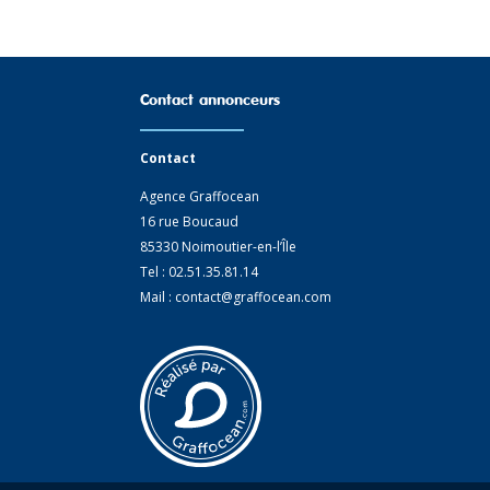
Contact annonceurs
Contact
Agence Graffocean
16 rue Boucaud
85330 Noimoutier-en-l’Île
Tel : 02.51.35.81.14
Mail : contact@graffocean.com
ions. Personnalisez vos préférences pour contrôler la manière dont vos