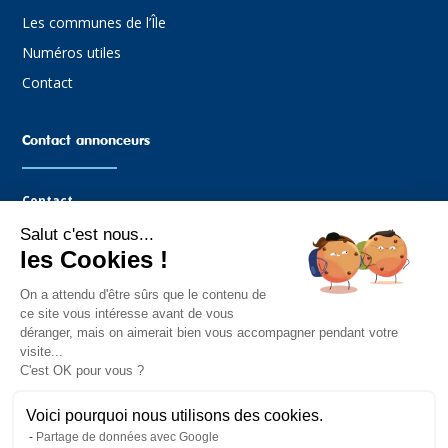
Les communes de l’Île
Numéros utiles
Contact
Contact annonceurs
Contact
Salut c'est nous...
Agence Graffocean
les Cookies !
16 rue Boucaud
85330 Noimoutier-en-l’Île
On a attendu d'être sûrs que le contenu de
Tel : 02.51.35.81.14
ce site vous intéresse avant de vous
Mail : contact@graffocean.com
déranger, mais on aimerait bien vous accompagner pendant votre
visite...
C'est OK pour vous ?
Voici pourquoi nous utilisons des cookies.
Partage de données avec Google