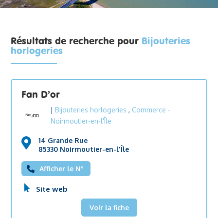
Résultats de recherche pour
Bijouteries
horlogeries
Fan D’or
|
Bijouteries horlogeries
,
Commerce
-
Noirmoutier-en-l'Île
14 Grande Rue
85330 Noirmoutier-en-l'Île
Afficher le N°
Site web
Voir la fiche