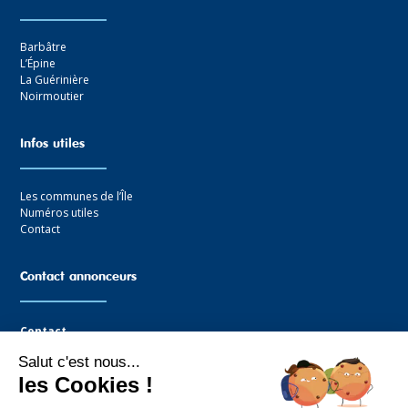
Barbâtre
L’Épine
La Guérinière
Noirmoutier
Infos utiles
Les communes de l’Île
Numéros utiles
Contact
Contact annonceurs
Contact
Salut c'est nous...
Agence Graffocean
les Cookies !
16 rue Boucaud
85330 Noimoutier-en-l’Île