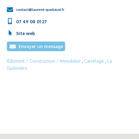
contact@laurent-quebaud.fr
07 49 08 01 27
Site web
Envoyer un message
Bâtiment / Construction / Immobilier
,
Carrelage
,
La
Guérinière