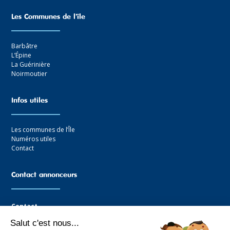
Les Communes de l’ïle
Barbâtre
L’Épine
La Guérinière
Noirmoutier
Infos utiles
Les communes de l’Île
Numéros utiles
Contact
Contact annonceurs
Contact
Salut c'est nous...
Agence Graffocean