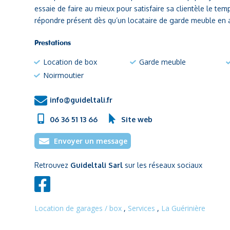
essaie de faire au mieux pour satisfaire sa clientèle le te
répondre présent dès qu’un locataire de garde meuble en 
Prestations
Location de box
Garde meuble
Noirmoutier
info@guideltali.fr
06 36 51 13 66
Site web
Envoyer un message
Retrouvez
Guideltali Sarl
sur les réseaux sociaux
Location de garages / box
,
Services
,
La Guérinière