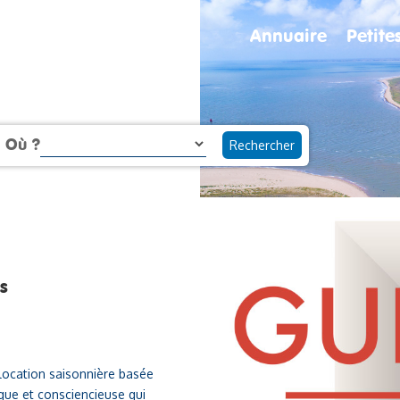
Annuaire
Petit
Où ?
s
location saisonnière basée
ique et consciencieuse qui