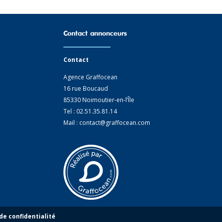
Contact annonceurs
Contact
Agence Graffocean
16 rue Boucaud
85330 Noimoutier-en-l’Île
Tel : 02.51.35.81.14
Mail : contact@graffocean.com
ions. Personnalisez vos préférences pour contrôler la manière dont vos
de confidentialité