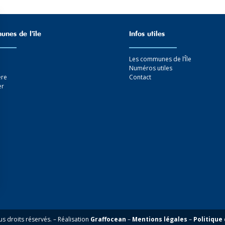
nes de l’ïle
Infos utiles
Les communes de l’Île
Numéros utiles
ère
Contact
er
ns
de confidentialité, en garantissant la conformité avec les réglementat
 droits réservés. – Réalisation
Graffocean
–
Mentions légales
–
Politique 