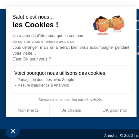
Salut c'est nous...
Métiers sur l’ïle de Noirmoutier
Les Commu
les Cookies !
On a attendu d'être sûrs que le contenu
Barbâtre
Administration - Services Public
Agriculture - Animaux - Jardin
de ce site vous intéresse avant de
L’Épine
Alimentaire
La Guérini
vous déranger, mais on aimerait bien vous accompagner pendant
Art - Artisanat - Antiquités
Noirmouti
votre visite...
Auto - Moto - Camping-Car - Cycles
C'est OK pour vous ?
Bar - Hôtel - Restaurant
Bateau - Plaisance
Bâtiment - Construction - Immobilier
Voici pourquoi nous utilisons des cookies.
Commerce
Partage de données avec Google
Esthétique - Beauté
Mesure d'audience & Analytics
Loisirs - Sport - Tourisme
Pêche professionnelle
Santé - Bien-être
Consentements certifiés par
Services
Vacances - Hébergement
Non merci
Je choisis
OK pour moi
Plateforme de Gestion du Consentement : Personnalisez vos Optio
Axeptio consent
Notre plateforme vous permet d'adapter et de gérer vos paramètres 
Annuher © 2020 Tous