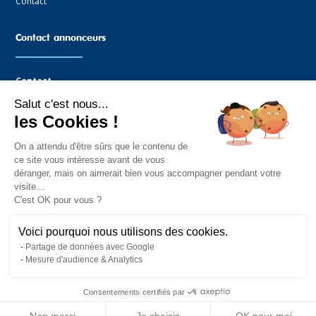
Contact
Contact annonceurs
Contact
Salut c'est nous...
Agence Graffocean
les Cookies !
16 rue Boucaud
85330 Noimoutier-en-l’Île
On a attendu d'être sûrs que le contenu de
Tel : 02.51.35.81.14
ce site vous intéresse avant de vous
Mail : contact@graffocean.com
déranger, mais on aimerait bien vous accompagner pendant votre
visite...
C'est OK pour vous ?
Voici pourquoi nous utilisons des cookies.
Partage de données avec Google
Mesure d'audience & Analytics
Consentements certifiés par
Annuher © 2020 Tous droits réservés. – Réalisation
Graffocean
–
Mentions