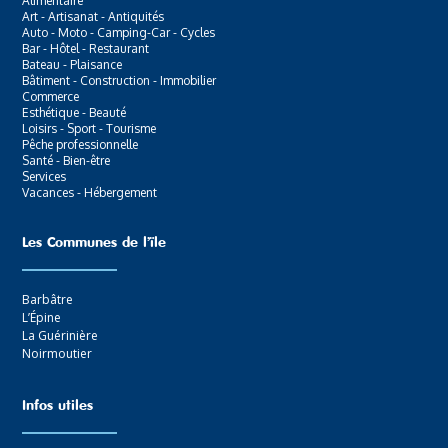
Alimentaire
Art - Artisanat - Antiquités
Auto - Moto - Camping-Car - Cycles
Bar - Hôtel - Restaurant
Bateau - Plaisance
Bâtiment - Construction - Immobilier
Commerce
Esthétique - Beauté
Loisirs - Sport - Tourisme
Pêche professionnelle
Santé - Bien-être
Services
Vacances - Hébergement
Les Communes de l’ïle
Barbâtre
L’Épine
La Guérinière
Noirmoutier
Infos utiles