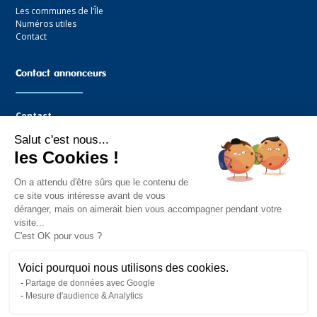
Les communes de l’Île
Numéros utiles
Contact
Contact annonceurs
Contact
Salut c'est nous...
Agence Graffocean
les Cookies !
16 rue Boucaud
85330 Noimoutier-en-l’Île
On a attendu d'être sûrs que le contenu de
Tel : 02.51.35.81.14
ce site vous intéresse avant de vous
Mail : contact@graffocean.com
déranger, mais on aimerait bien vous accompagner pendant votre
visite...
C'est OK pour vous ?
Voici pourquoi nous utilisons des cookies.
Partage de données avec Google
Mesure d'audience & Analytics