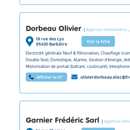
Dorbeau Olivier
|
Agences immobilières
18 rue des Lys
Voir la fiche
85630 Barbâtre
Electricité générale Neuf & Rénovation, Chauffage (con
Double flux), Domotique, Alarme, Gestion d'énergie, A
Motorisation de portail (battant, coulissant), Interphon
olivierdorbeau.elec@fr
Afficher le N°
Garnier Frédéric Sarl
|
Agences immo