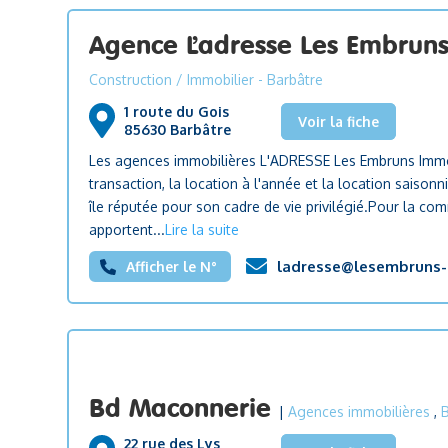
Agence L’adresse Les Embrun
Construction / Immobilier
- Barbâtre
1 route du Gois
Voir la fiche
85630 Barbâtre
Les agences immobilières L'ADRESSE Les Embruns Immobil
transaction, la location à l'année et la location saiso
île réputée pour son cadre de vie privilégié.Pour la c
apportent...
Lire la suite
ladresse@lesembruns-
Afficher le N°
Bd Maconnerie
|
Agences immobilières
,
B
22 rue des Lys