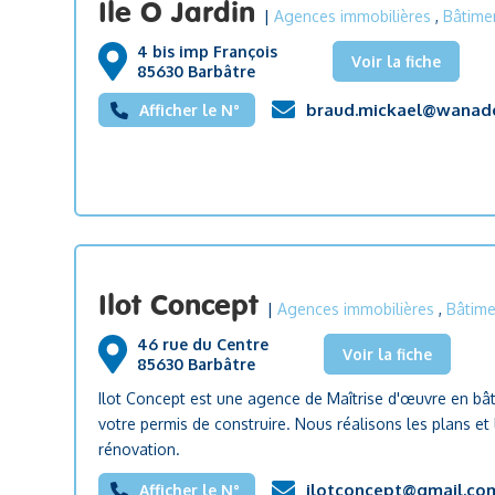
Ile O Jardin
|
Agences immobilières
,
Bâtimen
4 bis imp François
Voir la fiche
85630 Barbâtre
braud.mickael@wanado
Afficher le N°
Ilot Concept
|
Agences immobilières
,
Bâtime
46 rue du Centre
Voir la fiche
85630 Barbâtre
Ilot Concept est une agence de Maîtrise d'œuvre en b
votre permis de construire. Nous réalisons les plans et
rénovation.
ilotconcept@gmail.co
Afficher le N°