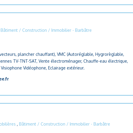
,
Bâtiment / Construction / Immobilier
- Barbâtre
vecteurs, plancher chauffant), VMC (Autoréglable, Hygrorèglable,
ntennes TV-TNT-SAT, Vente électroménager, Chauffe-eau électrique,
e Visiophone Vidéophone, Eclairage extérieur.
ee.fr
bilières
,
Bâtiment / Construction / Immobilier
- Barbâtre