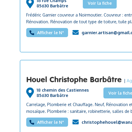
16 rue Champs
Voir la fiche
85630 Barbâtre
Frédéric Garnier couvreur a Noirmoutier. Couvreur : entr
Rénovation. Rénovation de tout type de toiture, tuile pla
garnier.artisan@gmail
Afficher le N°
Houel Christophe Barbâtre
|
Ag
18 chemin des Castiennes
Voir la fich
85630 Barbâtre
Carrelage, Plomberie et Chauffage. Neuf, Rénovation et 
mosaïque. Plomberie : sanitaire, robinetterie, salles de 
christophehouel@wana
Afficher le N°