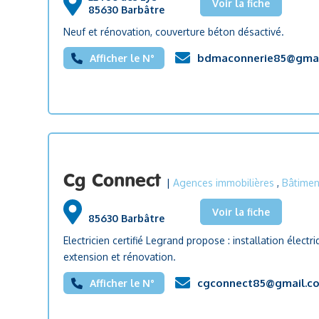
Voir la fiche
85630 Barbâtre
Neuf et rénovation, couverture béton désactivé.
bdmaconnerie85@gmai
Afficher le N°
Cg Connect
|
Agences immobilières
,
Bâtimen
Voir la fiche
85630 Barbâtre
Electricien certifié Legrand propose : installation élec
extension et rénovation.
cgconnect85@gmail.c
Afficher le N°