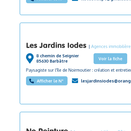
Les Jardins Iodes
|
Agences immobilière
8 chemin de Seignier
Voir la fiche
85630 Barbâtre
Paysagiste sur l'île de Noirmoutier : création et entreti
lesjardinsiodes@orange
Afficher le N°
No Peinture